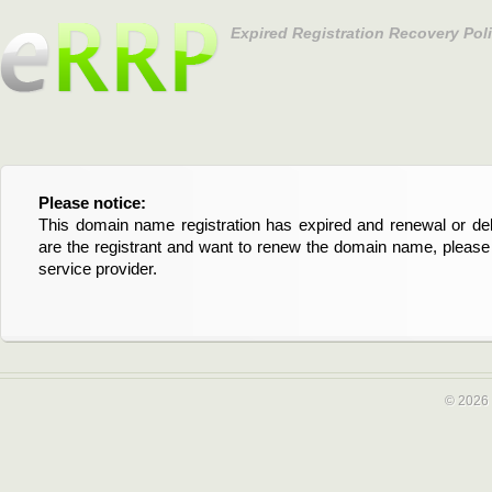
Expired Registration Recovery Pol
Please notice:
Bitte beachten Sie:
This domain name registration has expired and renewal or dele
Diese Domainregistrierung ist abgelaufen und die Verläng
are the registrant and want to renew the domain name, please 
Domain stehen an. Wenn Sie der Registrant sind und di
service provider.
verlängern möchten, kontaktieren Sie bitte Ihren Service-Provid
© 2026